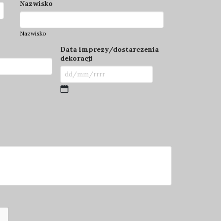
Nazwisko
Nazwisko
Data imprezy/dostarczenia
dekoracji
DD
ukośnik
MM
ukośnik
RRRR