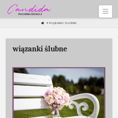
Nav
HOME
WIĄZANKI ŚLUBNE
wiązanki ślubne