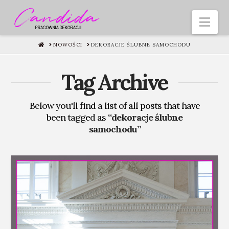
Nav
HOME
NOWOŚCI
DEKORACJE ŚLUBNE SAMOCHODU
Tag Archive
Below you'll find a list of all posts that have
been tagged as
“dekoracje ślubne
samochodu”