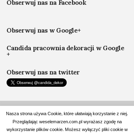
Obserwuj nas na Facebook
Obserwuj nas w Google+
Candida pracownia dekoracji w Google
+
Obserwuj nas na twitter
WIĄZANKI ŚLUBNE
DEKORACJE ŚLUBNE KOŚCIOŁÓW
ŚLUB W PLENERZE
Nasza strona używa Cookie, które ułatwiają korzystanie z niej.
DEKORACJE STOŁÓW I SAL WESELNYCH
DEKORACJE SAMOCHODÓW
BRANSOLETY KWIATOWE
Przeglądając weselemarzen.com.pl wyrażasz zgodę na
BUTONIERKI
ZASADY OCHRONY DANYCH OSOBOWYCH
wykorzystanie plików cookie. Możesz wyłączyć pliki cookie w