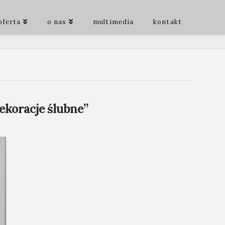
oferta
o nas
multimedia
kontakt
ekoracje ślubne”