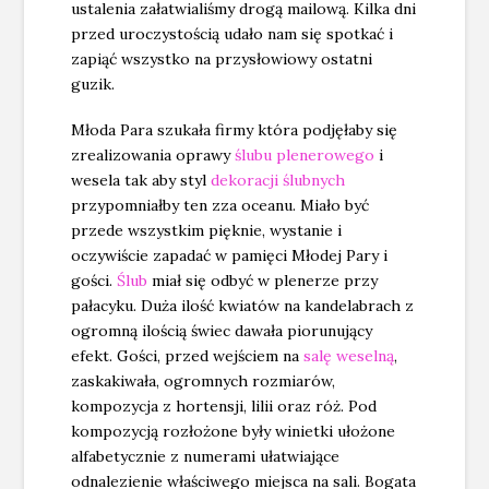
ustalenia załatwialiśmy drogą mailową. Kilka dni
przed uroczystością udało nam się spotkać i
zapiąć wszystko na przysłowiowy ostatni
guzik.
Młoda Para szukała firmy która podjęłaby się
zrealizowania oprawy
ślubu plenerowego
i
wesela tak aby styl
dekoracji ślubnych
przypomniałby ten zza oceanu. Miało być
przede wszystkim pięknie, wystanie i
oczywiście zapadać w pamięci Młodej Pary i
gości.
Ślub
miał się odbyć w plenerze przy
pałacyku. Duża ilość kwiatów na kandelabrach z
ogromną ilością świec dawała piorunujący
efekt. Gości, przed wejściem na
salę weselną
,
zaskakiwała, ogromnych rozmiarów,
kompozycja z hortensji, lilii oraz róż. Pod
kompozycją rozłożone były winietki ułożone
alfabetycznie z numerami ułatwiające
odnalezienie właściwego miejsca na sali. Bogata